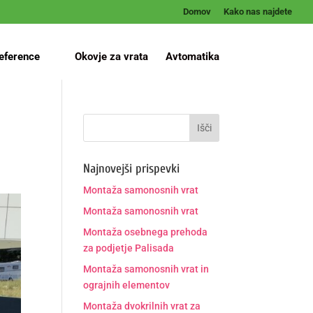
Domov
Kako nas najdete
eference
Okovje za vrata
Avtomatika
Najnovejši prispevki
Montaža samonosnih vrat
Montaža samonosnih vrat
Montaža osebnega prehoda
za podjetje Palisada
Montaža samonosnih vrat in
ograjnih elementov
Montaža dvokrilnih vrat za