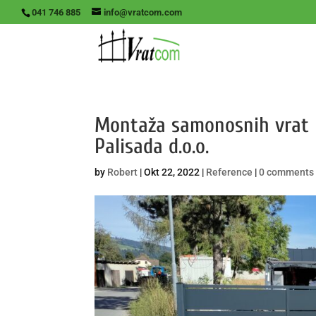
041 746 885
info@vratcom.com
Montaža samonosnih vrat i
Palisada d.o.o.
by
Robert
|
Okt 22, 2022
|
Reference
|
0 comments