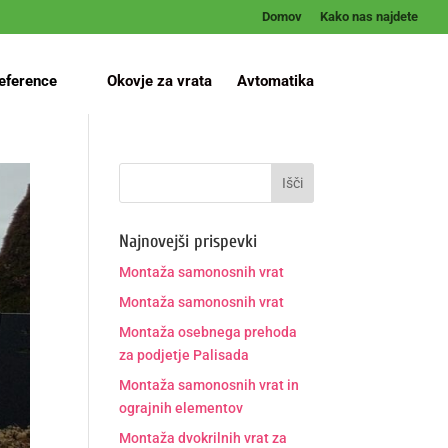
Domov
Kako nas najdete
eference
Okovje za vrata
Avtomatika
Najnovejši prispevki
Montaža samonosnih vrat
Montaža samonosnih vrat
Montaža osebnega prehoda
za podjetje Palisada
Montaža samonosnih vrat in
ograjnih elementov
Montaža dvokrilnih vrat za