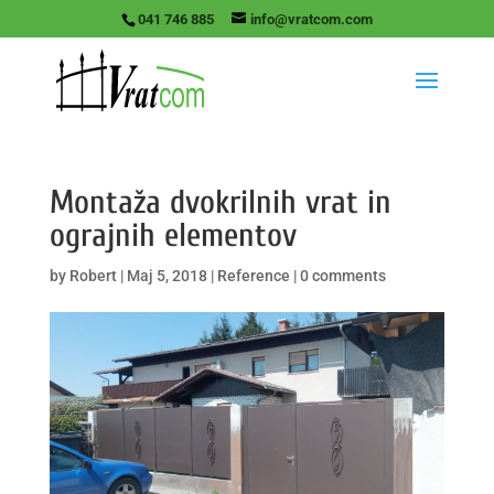
041 746 885
info@vratcom.com
Montaža dvokrilnih vrat in
ograjnih elementov
by
Robert
|
Maj 5, 2018
|
Reference
|
0 comments