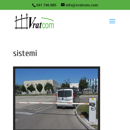
041 746 885
info@vratcom.com
sistemi