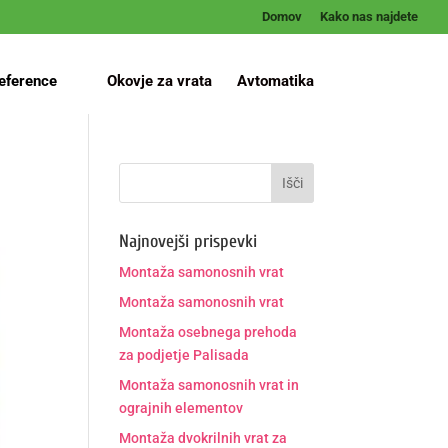
Domov
Kako nas najdete
eference
Okovje za vrata
Avtomatika
Najnovejši prispevki
Montaža samonosnih vrat
Montaža samonosnih vrat
Montaža osebnega prehoda
za podjetje Palisada
Montaža samonosnih vrat in
ograjnih elementov
Montaža dvokrilnih vrat za