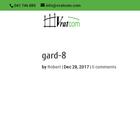
041 746 885
info@vratcom.com
gard-8
by
Robert
|
Dec 28, 2017
|
0 comments